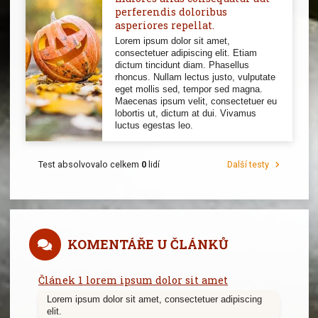
perferendis doloribus
asperiores repellat.
Lorem ipsum dolor sit amet,
consectetuer adipiscing elit. Etiam
dictum tincidunt diam. Phasellus
rhoncus. Nullam lectus justo, vulputate
eget mollis sed, tempor sed magna.
Maecenas ipsum velit, consectetuer eu
lobortis ut, dictum at dui. Vivamus
luctus egestas leo.
Test absolvovalo celkem
0
lidí
Další testy
KOMENTÁŘE U ČLÁNKŮ
Článek 1 lorem ipsum dolor sit amet
Lorem ipsum dolor sit amet, consectetuer adipiscing
elit.