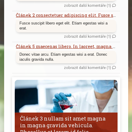
zobrazit další komentáře (1)
Článek 2 consectetuer adipiscing elit. Fusce suscipit libero eget elit.
Fusce suscipit libero eget elit. Etiam egestas wisi a
erat.
zobrazit další komentáře (1)
Článek 5 maecenas libero. In laoreet, magna id viverra tincidunt, sem odio bibendum justo, vel imperdiet sapien wisi sed libero.
Donec vitae arcu. Etiam egestas wisi a erat. Donec
iaculis gravida nulla.
zobrazit další komentáře (1)
Článek 3 nullam sit amet magna
in magna gravida vehicula.
Phasellus et lorem id felis