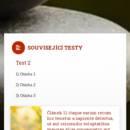
SOUVISEJÍCÍ TESTY
Test 2
1) Otázka 1
2) Otázka 2
3) Otázka 3
Článek 11 itaque earum rerum
hic tenetur a sapiente delectus,
ut aut reiciendis voluptatibus
maiores alias consequatur aut